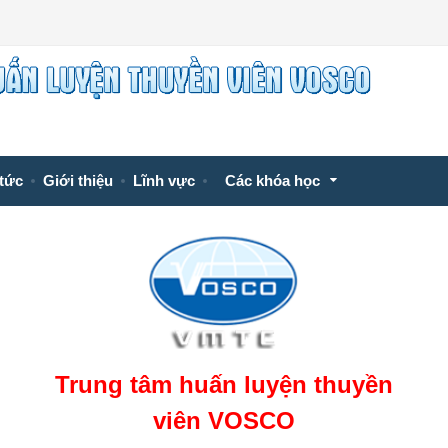
 tức
Giới thiệu
Lĩnh vực
Các khóa học
Trung tâm huấn luyện thuyền
viên VOSCO