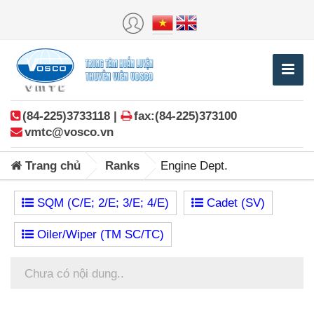
(84-225)3733118 |
fax:(84-225)373100
vmtc@vosco.vn
Trang chủ
Ranks
Engine Dept.
SQM (C/E; 2/E; 3/E; 4/E)
Cadet (SV)
Oiler/Wiper (TM SC/TC)
Chưa có nội dung..