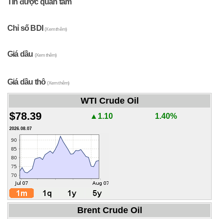
Tin được quan tâm
Chỉ số BDI
(Xem thêm)
Giá dầu
(Xem thêm)
Giá dầu thô
(Xem thêm)
WTI Crude Oil
$78.39
▲1.10
1.40%
2026.08.07
Brent Crude Oil