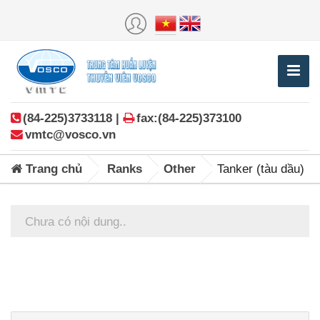
(84-225)3733118 |
fax:(84-225)373100
vmtc@vosco.vn
Trang chủ
Ranks
Other
Tanker (tàu dầu)
Chưa có nội dung..
Posts
navigation
Tìm