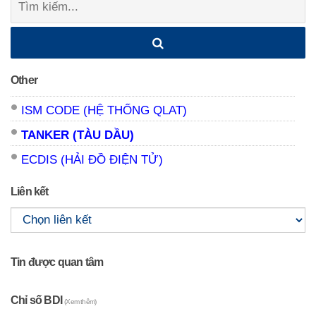
kiếm:
Other
ISM CODE (HỆ THỐNG QLAT)
TANKER (TÀU DẦU)
ECDIS (HẢI ĐỒ ĐIỆN TỬ)
Liên kết
Tin được quan tâm
Chỉ số BDI
(Xem thêm)