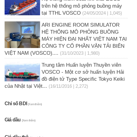
trên hệ thống mô phỏng buồng máy
tại TTHL VOSCO
(24/05/2024 | 1,045)
ARI ENGINE ROOM SIMULATOR
HỆ THỐNG MÔ PHỎNG BUỒNG
MÁY HIỆN ĐẠI NHẤT VIỆT NAM TẠI
CÔNG TY CỔ PHẦN VẬN TẢI BIỂN
VIỆT NAM (VOSCO)....
(31/10/2023 | 1,980)
Trung tâm Huấn luyện Thuyền viên
VOSCO - Một cơ sở huấn luyện Hải
đồ điện tử Type Specific Tokyo Keiki
của Nhật tại Việt...
(16/11/2016 | 2,272)
Chỉ số BDI
(Xem thêm)
Giá dầu
(Xem thêm)