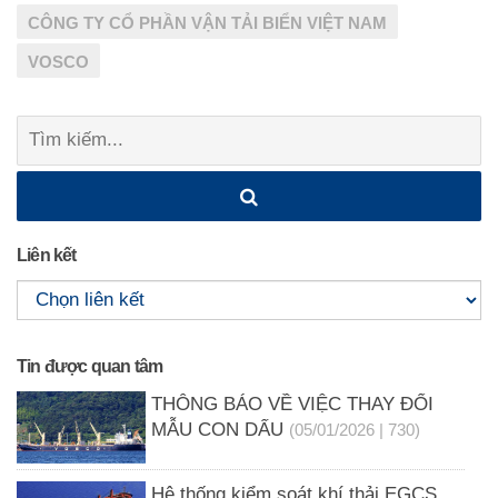
CÔNG TY CỔ PHẦN VẬN TẢI BIỂN VIỆT NAM
VOSCO
Tìm
kiếm:
Liên kết
Tin được quan tâm
THÔNG BÁO VỀ VIỆC THAY ĐỔI
MẪU CON DẤU
(05/01/2026 | 730)
Hệ thống kiểm soát khí thải EGCS