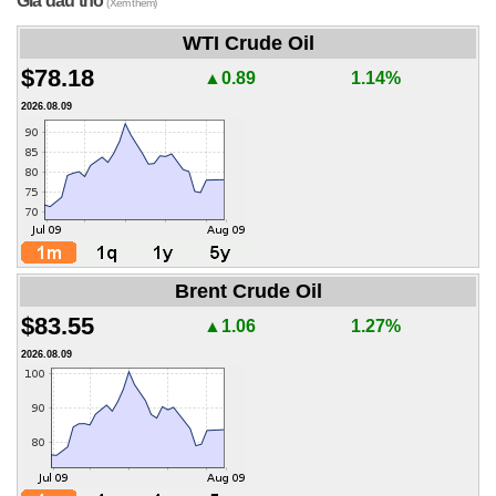
Giá dầu thô
(Xem thêm)
WTI Crude Oil
$78.18
▲0.89
1.14%
2026.08.09
Brent Crude Oil
$83.55
▲1.06
1.27%
2026.08.09