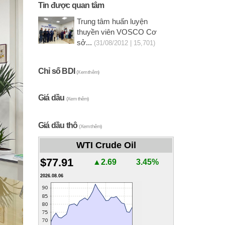
Tin được quan tâm
Trung tâm huấn luyện
thuyền viên VOSCO Cơ
sở...
(31/08/2012 | 15,701)
Chỉ số BDI
(Xem thêm)
Giá dầu
(Xem thêm)
Giá dầu thô
(Xem thêm)
WTI Crude Oil
$77.91
▲2.69
3.45%
2026.08.06