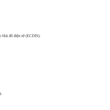
áo Hải đồ điện tử (ECDIS).
).