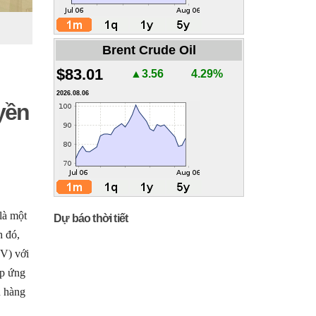
Brent Crude Oil
$83.01
▲3.56
4.29%
2026.08.06
yền
là một
Dự báo thời tiết
h đó,
V) với
áp ứng
u hàng