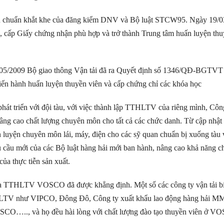
huẩn khắt khe của đăng kiểm DNV và Bộ luật STCW95. Ngày 19/0
p Giấy chứng nhận phù hợp và trở thành Trung tâm huấn luyện thu
5/2009 Bộ giao thông Vận tải đã ra Quyết định số 1346/QĐ-BGTVT
 hành huấn luyện thuyền viên và cấp chứng chỉ các khóa học
iển với đội tàu, với việc thành lập TTHLTV của riêng mình, Côn
ng cao chất lượng chuyên môn cho tất cả các chức danh. Từ cập nhật
́n luyện chuyên môn lái, máy, điện cho các sỹ quan chuẩn bị xuống tàu 
 cầu mới của các Bộ luật hàng hải mới ban hành, nâng cao khả năng 
của thực tiễn sản xuất.
HLTV VOSCO đã được khẳng định. Một số các công ty vận tải bi
TTHLTV như VIPCO, Đông Đô, Công ty xuất khẩu lao động hàng hải M
ANSCO….., và họ đều hài lòng với chất lượng đào tạo thuyền viên ở V