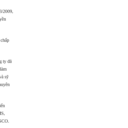
3/2009,
yền
 chấp
g ty đã
 làm
và sỹ
chuyên
ển
MS,
OSCO.