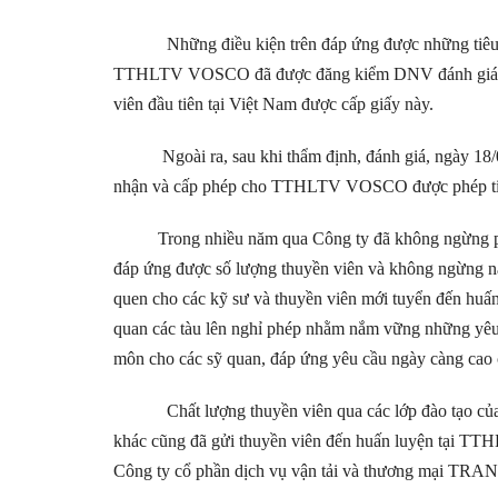
Những điều kiện trên đáp ứng được những tiêu c
TTHLTV VOSCO đã được đăng kiểm DNV đánh giá, cấ
viên đầu tiên tại Việt Nam được cấp giấy này.
Ngoài ra, sau khi thẩm định, đánh giá, ngày 18/0
nhận và cấp phép cho TTHLTV VOSCO được phép tiến
Trong nhiều năm qua Công ty đã không ngừng phát tr
đáp ứng được số lượng thuyền viên và không ngừng nâ
quen cho các kỹ sư và thuyền viên mới tuyển đến huâ
quan các tàu lên nghỉ phép nhằm nắm vững những yêu
môn cho các sỹ quan, đáp ứng yêu cầu ngày càng cao 
Chất lượng thuyền viên qua các lớp đào tạo của TT
khác cũng đã gửi thuyền viên đến huấn luyện tại 
Công ty cổ phần dịch vụ vận tải và thương mại TR