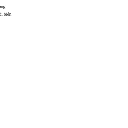
ỏng
i biển,