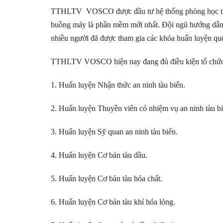
TTHLTV VOSCO được đầu tư hệ thống phòng học trang
buồng máy là phần mềm mới nhất. Đội ngũ hướng dẫn v
nhiều người đã được tham gia các khóa huấn luyện qu
TTHLTV VOSCO hiện nay đang đủ điều kiện tổ chức cá
1. Huấn luyện Nhận thức an ninh tàu biển.
2. Huấn luyện Thuyền viên có nhiệm vụ an ninh tàu bi
3. Huấn luyện Sỹ quan an ninh tàu biển.
4. Huấn luyện Cơ bản tàu dầu.
5. Huấn luyện Cơ bản tàu hóa chất.
6. Huấn luyện Cơ bản tàu khí hóa lỏng.