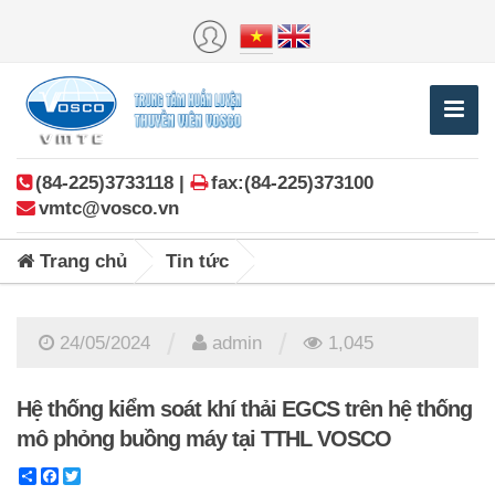
(84-225)3733118 |
fax:(84-225)373100
vmtc@vosco.vn
Trang chủ
Tin tức
/
/
24/05/2024
admin
1,045
Hệ thống kiểm soát khí thải EGCS trên hệ thống
mô phỏng buồng máy tại TTHL VOSCO
Share
Facebook
Twitter