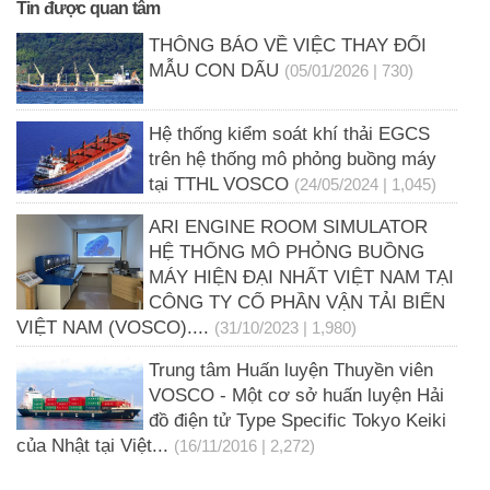
Tin được quan tâm
THÔNG BÁO VỀ VIỆC THAY ĐỔI
MẪU CON DẤU
(05/01/2026 | 730)
Hệ thống kiểm soát khí thải EGCS
trên hệ thống mô phỏng buồng máy
tại TTHL VOSCO
(24/05/2024 | 1,045)
ARI ENGINE ROOM SIMULATOR
HỆ THỐNG MÔ PHỎNG BUỒNG
MÁY HIỆN ĐẠI NHẤT VIỆT NAM TẠI
CÔNG TY CỔ PHẦN VẬN TẢI BIỂN
VIỆT NAM (VOSCO)....
(31/10/2023 | 1,980)
Trung tâm Huấn luyện Thuyền viên
VOSCO - Một cơ sở huấn luyện Hải
đồ điện tử Type Specific Tokyo Keiki
của Nhật tại Việt...
(16/11/2016 | 2,272)