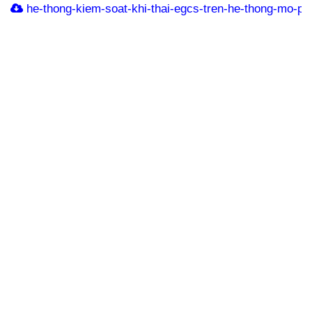
he-thong-kiem-soat-khi-thai-egcs-tren-he-thong-mo-ph