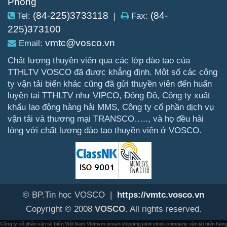
Phòng
(84-225)3733118
(84-
Tel:
|
Fax:
225)373100
vmtc@vosco.vn
Email:
Chất lượng thuyền viên qua các lớp đào tạo của
TTHLTV VOSCO đã được khẳng định. Một số các công
ty vận tải biển khác cũng đã gửi thuyền viên đến huấn
luyện tại TTHLTV như VIPCO, Đông Đô, Công ty xuất
khẩu lao động hàng hải MMS, Công ty cổ phần dịch vụ
vận tải và thương mại TRANSCO….., và họ đều hài
lòng với chất lượng đào tạo thuyền viên ở VOSCO.
© BP.Tin học VOSCO |
https://vmtc.vosco.vn
Copyright © 2008
VOSCO
. All rights reserved.
Công ty cổ phần vận tải biển Việt Nam
Vietnam ocean shipping joint stock company
vận tải biển hàn