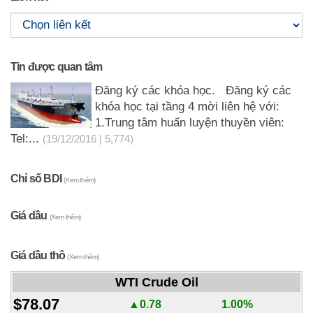
Tin được quan tâm
Đăng ký các khóa học. Đăng ký các
khóa học tại tầng 4 mời liên hệ với:
1.Trung tâm huấn luyện thuyền viên:
Tel:...
(19/12/2016 | 5,774)
Chỉ số BDI
(Xem thêm)
Giá dầu
(Xem thêm)
Giá dầu thô
(Xem thêm)
WTI Crude Oil
$78.07
▲0.78
1.00%