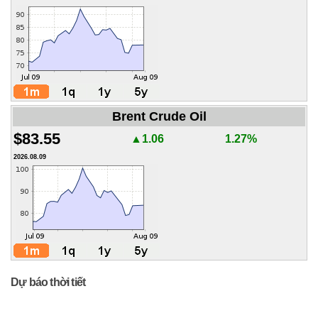
Brent Crude Oil
$83.55
▲1.06
1.27%
2026.08.09
Dự báo thời tiết