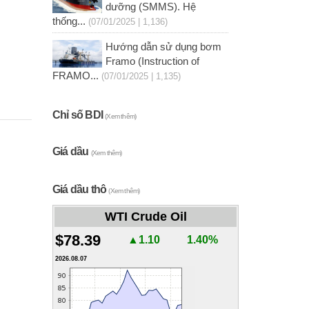
dưỡng (SMMS). Hệ
thống...
(07/01/2025 | 1,136)
Hướng dẫn sử dụng bơm
Framo (Instruction of
FRAMO...
(07/01/2025 | 1,135)
Chỉ số BDI
(Xem thêm)
Giá dầu
(Xem thêm)
Giá dầu thô
(Xem thêm)
WTI Crude Oil
$78.39
▲1.10
1.40%
2026.08.07