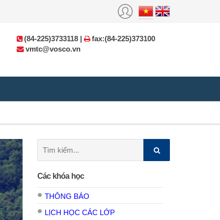
(84-225)3733118 |
fax:(84-225)373100
vmtc@vosco.vn
Tìm
kiếm:
Các khóa học
THÔNG BÁO
LỊCH HỌC CÁC LỚP