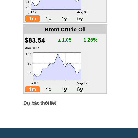
Brent Crude Oil
$83.54
▲1.05
1.26%
2026.08.07
Dự báo thời tiết