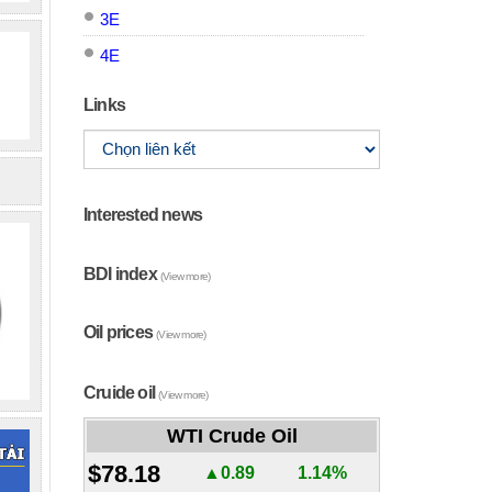
3E
4E
Links
Interested news
BDI index
(View more)
Oil prices
(View more)
Cruide oil
(View more)
WTI Crude Oil
$78.18
▲0.89
1.14%