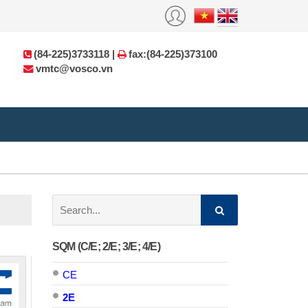
(84-225)3733118 |
fax:(84-225)373100
vmtc@vosco.vn
Search:
SQM (C/E; 2/E; 3/E; 4/E)
CE
2E