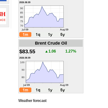
2026.08.09
Brent Crude Oil
$83.55
▲1.06
1.27%
2026.08.09
Weather forecast