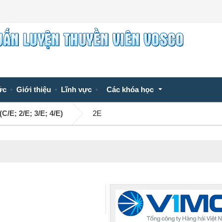
ức
Giới thiệu
Lĩnh vực
Các khóa học
C/E; 2/E; 3/E; 4/E)
2E