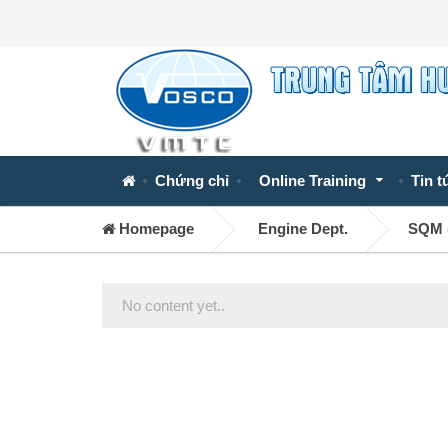
Chứng chỉ
Online Training
Tin t
Homepage
Engine Dept.
SQM (
No content yet..
Posts
navigation