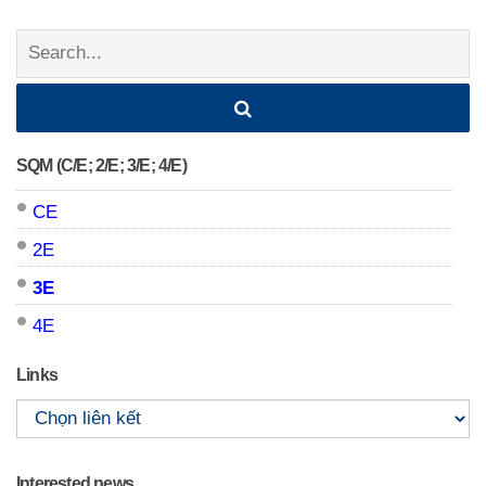
navigation
Search:
SQM (C/E; 2/E; 3/E; 4/E)
CE
2E
3E
4E
Links
Interested news