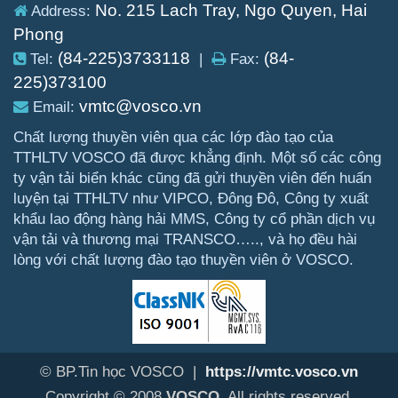
No. 215 Lach Tray, Ngo Quyen, Hai
Address:
Phong
(84-225)3733118
(84-
Tel:
|
Fax:
225)373100
vmtc@vosco.vn
Email:
Chất lượng thuyền viên qua các lớp đào tạo của
TTHLTV VOSCO đã được khẳng định. Một số các công
ty vận tải biển khác cũng đã gửi thuyền viên đến huấn
luyện tại TTHLTV như VIPCO, Đông Đô, Công ty xuất
khẩu lao động hàng hải MMS, Công ty cổ phần dịch vụ
vận tải và thương mại TRANSCO….., và họ đều hài
lòng với chất lượng đào tạo thuyền viên ở VOSCO.
© BP.Tin học VOSCO |
https://vmtc.vosco.vn
Copyright © 2008
VOSCO
. All rights reserved.