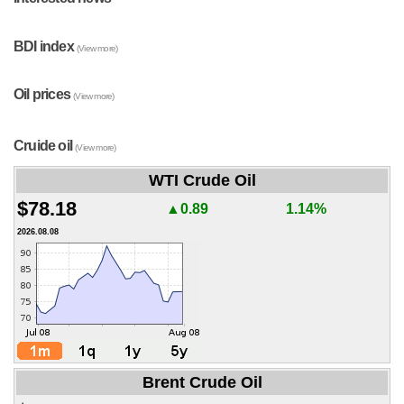
BDI index
(View more)
Oil prices
(View more)
Cruide oil
(View more)
WTI Crude Oil
$78.18
▲0.89
1.14%
2026.08.08
Brent Crude Oil