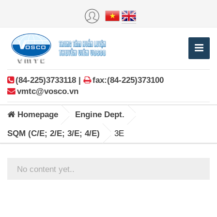
(84-225)3733118 |
fax:(84-225)373100
vmtc@vosco.vn
Homepage
Engine Dept.
SQM (C/E; 2/E; 3/E; 4/E)
3E
No content yet..
Posts