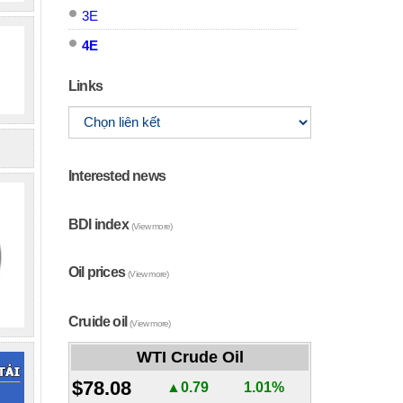
3E
4E
Links
Interested news
BDI index
(View more)
Oil prices
(View more)
Cruide oil
(View more)
WTI Crude Oil
$78.08
▲0.79
1.01%