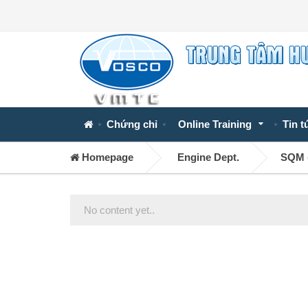
Chứng chỉ
Online Training
Tin t
Homepage
Engine Dept.
SQM (
No content yet..
Posts
navigation