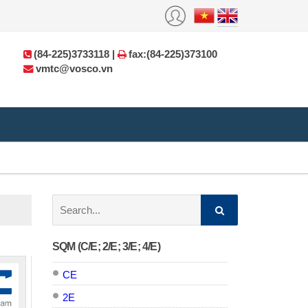
(84-225)3733118 |
fax:(84-225)373100
vmtc@vosco.vn
Search:
SQM (C/E; 2/E; 3/E; 4/E)
CE
2E