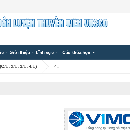
ức
Giới thiệu
Lĩnh vực
Các khóa học
C/E; 2/E; 3/E; 4/E)
4E