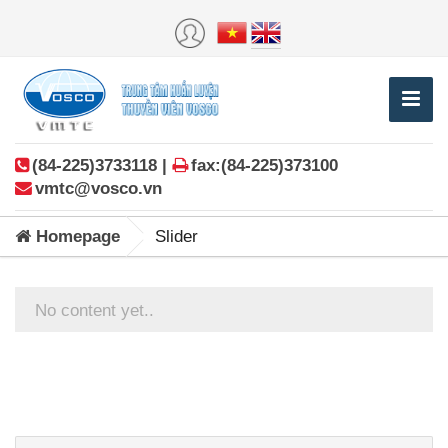
(84-225)3733118 |
fax:(84-225)373100
vmtc@vosco.vn
Homepage
Slider
No content yet..
Posts
navigation
Search: