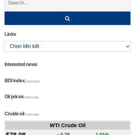
Links
Interested news
BDI index
(View more)
Oil prices
(View more)
Cruide oil
(View more)
WTI Crude Oil
$78.08
▲0.79
1.01%