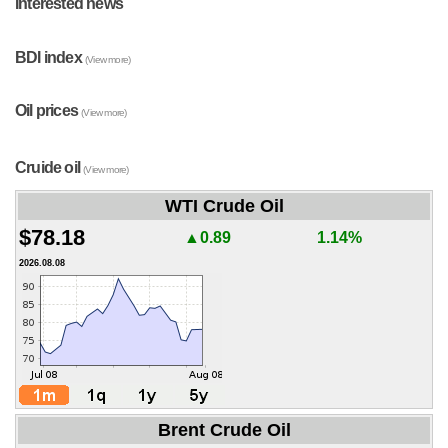
Interested news
BDI index
(View more)
Oil prices
(View more)
Cruide oil
(View more)
WTI Crude Oil
$78.18
▲0.89
1.14%
2026.08.08
Brent Crude Oil