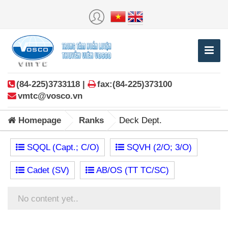
(84-225)3733118 |
fax:(84-225)373100
vmtc@vosco.vn
Homepage
Ranks
Deck Dept.
SQQL (Capt.; C/O)
SQVH (2/O; 3/O)
Cadet (SV)
AB/OS (TT TC/SC)
No content yet..