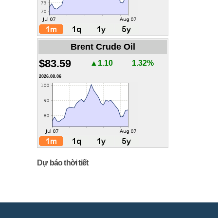
Brent Crude Oil
$83.59
▲1.10
1.32%
2026.08.06
Dự báo thời tiết