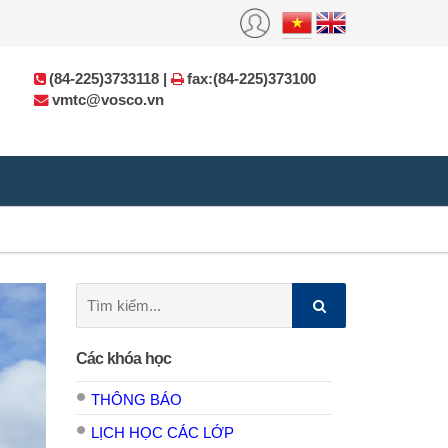
(84-225)3733118 |
fax:(84-225)373100
vmtc@vosco.vn
Tìm
kiếm:
Các khóa học
THÔNG BÁO
LỊCH HỌC CÁC LỚP