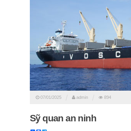
/
/
07/01/2025
admin
894
Sỹ quan an ninh