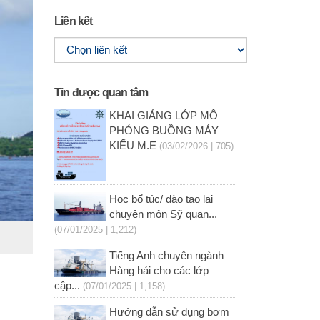
Liên kết
Tin được quan tâm
KHAI GIẢNG LỚP MÔ
PHỎNG BUỒNG MÁY
KIỂU M.E
(03/02/2026 | 705)
Học bổ túc/ đào tạo lại
chuyên môn Sỹ quan...
(07/01/2025 | 1,212)
Tiếng Anh chuyên ngành
Hàng hải cho các lớp
cập...
(07/01/2025 | 1,158)
Hướng dẫn sử dụng bơm