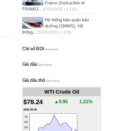
Framo (Instruction of
FRAMO...
(07/01/2025 | 1,135)
Hệ thống bảo quản bảo
dưỡng (SMMS). Hệ
thống...
(07/01/2025 | 1,133)
Chỉ số BDI
(Xem thêm)
Giá dầu
(Xem thêm)
Giá dầu thô
(Xem thêm)
WTI Crude Oil
$78.24
▲0.95
1.21%
2026.08.06