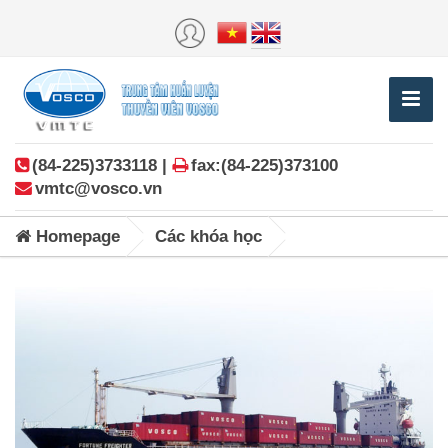
(84-225)3733118 |
fax:(84-225)373100
vmtc@vosco.vn
Homepage
Các khóa học