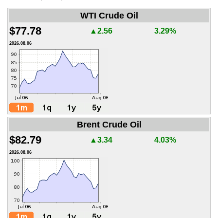
WTI Crude Oil
$77.78
▲2.56
3.29%
2026.08.06
Brent Crude Oil
$82.79
▲3.34
4.03%
2026.08.06