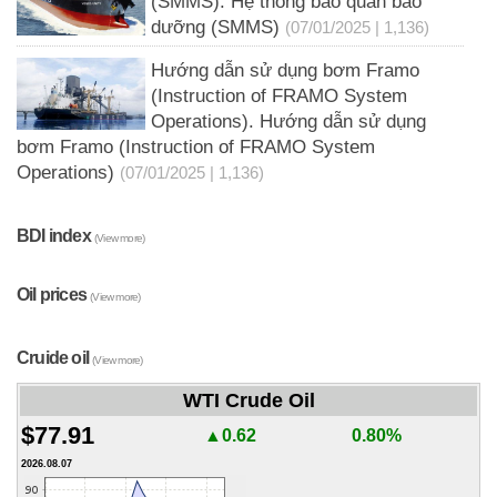
(SMMS). Hệ thống bảo quản bảo
dưỡng (SMMS)
(07/01/2025 | 1,136)
Hướng dẫn sử dụng bơm Framo
(Instruction of FRAMO System
Operations). Hướng dẫn sử dụng
bơm Framo (Instruction of FRAMO System
Operations)
(07/01/2025 | 1,136)
BDI index
(View more)
Oil prices
(View more)
Cruide oil
(View more)
WTI Crude Oil
$77.91
▲0.62
0.80%
2026.08.07