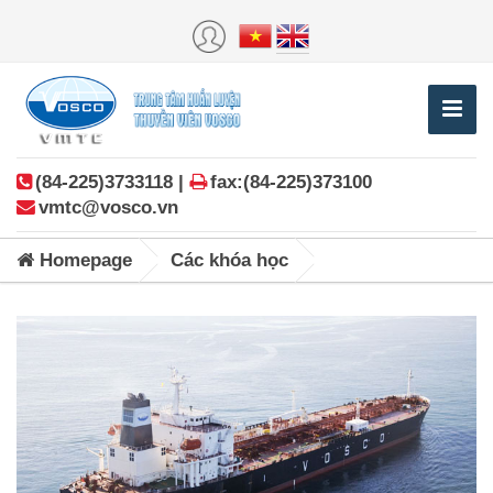
(84-225)3733118 |
fax:(84-225)373100
vmtc@vosco.vn
Homepage
Các khóa học