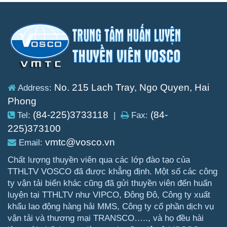
No. 215 Lach Tray, Ngo Quyen, Hai
Address:
Phong
(84-225)3733118
(84-
Tel:
|
Fax:
225)373100
vmtc@vosco.vn
Email:
Chất lượng thuyền viên qua các lớp đào tạo của
TTHLTV VOSCO đã được khẳng định. Một số các công
ty vận tải biển khác cũng đã gửi thuyền viên đến huấn
luyện tại TTHLTV như VIPCO, Đông Đô, Công ty xuất
khẩu lao động hàng hải MMS, Công ty cổ phần dịch vụ
vận tải và thương mại TRANSCO….., và họ đều hài