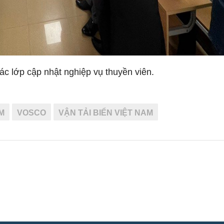
c lớp cập nhật nghiệp vụ thuyền viên.
M
VOSCO
VẬN TẢI BIỂN VIỆT NAM