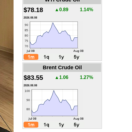
$78.18
▲0.89
1.14%
2026.08.08
Brent Crude Oil
$83.55
▲1.06
1.27%
2026.08.08