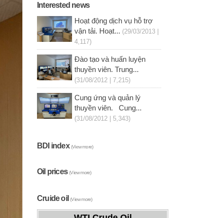
Interested news
Hoạt động dịch vụ hỗ trợ
vận tải. Hoạt...
(29/03/2013 |
4,117)
Đào tạo và huấn luyện
thuyền viên. Trung...
(31/08/2012 | 7,215)
Cung ứng và quản lý
thuyền viên. Cung...
(31/08/2012 | 5,343)
BDI index
(View more)
Oil prices
(View more)
Cruide oil
(View more)
WTI Crude Oil