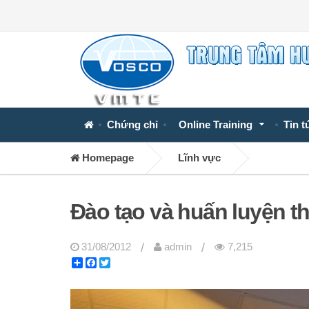
Chứng chỉ
Online Training
Tin t
Homepage
Lĩnh vực
Đào tạo và huấn luyện t
/
/
31/08/2012
admin
7,215
Share
Facebook
Twitter