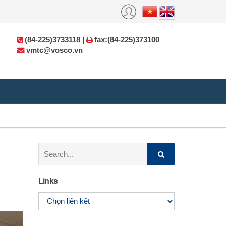
(84-225)3733118 |
fax:(84-225)373100
vmtc@vosco.vn
Search:
Links