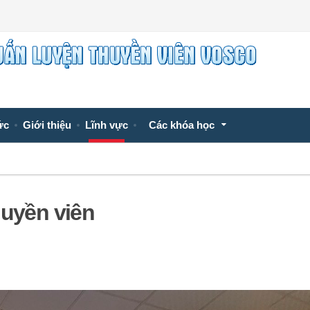
ức
Giới thiệu
Lĩnh vực
Các khóa học
huyền viên