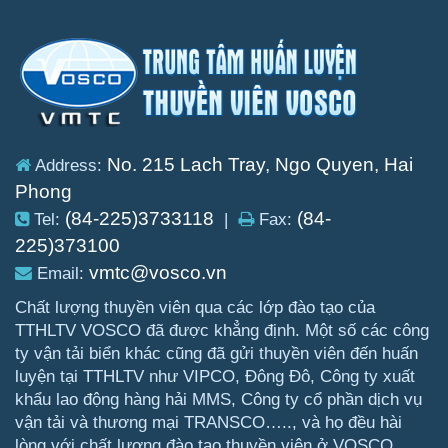
No. 215 Lach Tray, Ngo Quyen, Hai
Address:
Phong
(84-225)3733118
(84-
Tel:
|
Fax:
225)373100
vmtc@vosco.vn
Email:
Chất lượng thuyền viên qua các lớp đào tạo của
TTHLTV VOSCO đã được khẳng định. Một số các công
ty vận tải biển khác cũng đã gửi thuyền viên đến huấn
luyện tại TTHLTV như VIPCO, Đông Đô, Công ty xuất
khẩu lao động hàng hải MMS, Công ty cổ phần dịch vụ
vận tải và thương mại TRANSCO….., và họ đều hài
lòng với chất lượng đào tạo thuyền viên ở VOSCO.