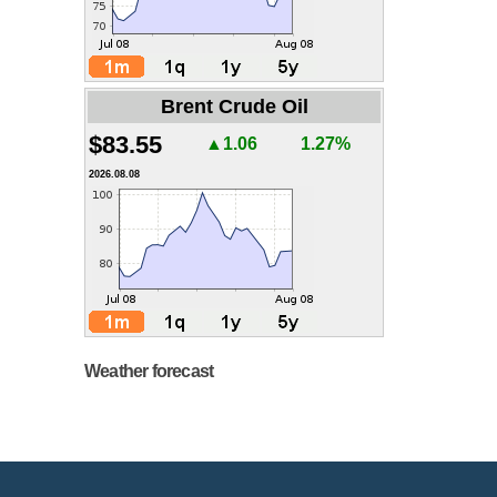
Brent Crude Oil
$83.55
▲1.06
1.27%
2026.08.08
Weather forecast