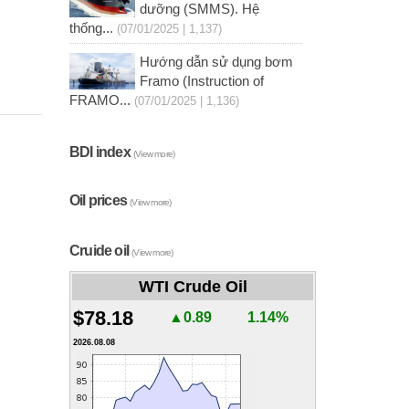
dưỡng (SMMS). Hệ
thống...
(07/01/2025 | 1,137)
Hướng dẫn sử dụng bơm
Framo (Instruction of
FRAMO...
(07/01/2025 | 1,136)
BDI index
(View more)
Oil prices
(View more)
Cruide oil
(View more)
WTI Crude Oil
$78.18
▲0.89
1.14%
2026.08.08