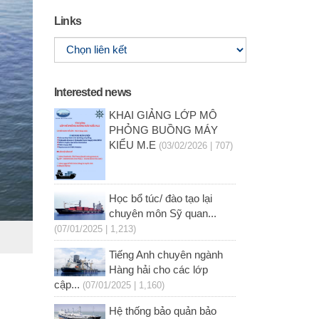
Links
Interested news
KHAI GIẢNG LỚP MÔ
PHỎNG BUỒNG MÁY
KIỂU M.E
(03/02/2026 | 707)
Học bổ túc/ đào tạo lại
chuyên môn Sỹ quan...
(07/01/2025 | 1,213)
Tiếng Anh chuyên ngành
Hàng hải cho các lớp
cập...
(07/01/2025 | 1,160)
Hệ thống bảo quản bảo