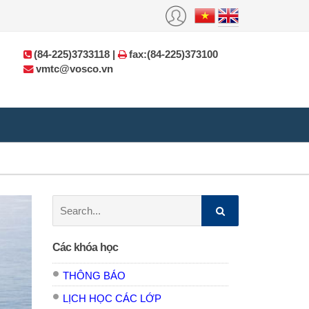
(84-225)3733118 |
fax:(84-225)373100
vmtc@vosco.vn
Search:
Các khóa học
THÔNG BÁO
LỊCH HỌC CÁC LỚP