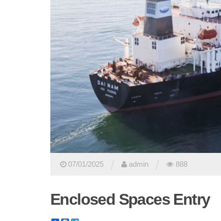
/
/
07/01/2025
admin
888
Enclosed Spaces Entry