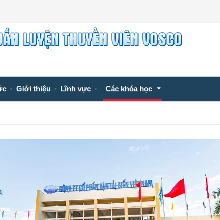
ức
Giới thiệu
Lĩnh vực
Các khóa học