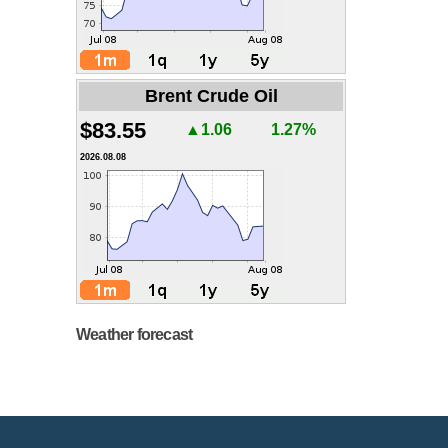
Brent Crude Oil
$83.55
▲1.06
1.27%
2026.08.08
Weather forecast