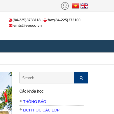
(84-225)3733118 |
fax:(84-225)373100
vmtc@vosco.vn
Search:
Các khóa học
THÔNG BÁO
LỊCH HỌC CÁC LỚP