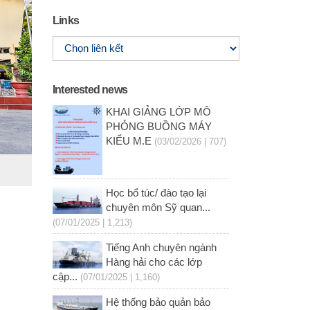
Links
Interested news
KHAI GIẢNG LỚP MÔ
PHỎNG BUỒNG MÁY
KIỂU M.E
(03/02/2026 | 707)
Học bổ túc/ đào tạo lại
chuyên môn Sỹ quan...
(07/01/2025 | 1,213)
Tiếng Anh chuyên ngành
Hàng hải cho các lớp
cập...
(07/01/2025 | 1,160)
Hệ thống bảo quản bảo