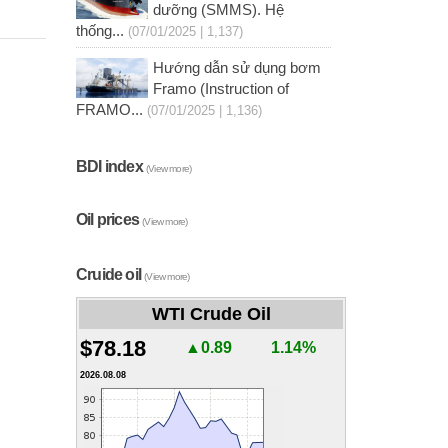
dưỡng (SMMS). Hệ
thống...
(07/01/2025 | 1,137)
Hướng dẫn sử dụng bơm
Framo (Instruction of
FRAMO...
(07/01/2025 | 1,136)
BDI index
(View more)
Oil prices
(View more)
Cruide oil
(View more)
WTI Crude Oil
$78.18
▲0.89
1.14%
2026.08.08