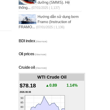
dưỡng (SMMS). Hệ
thống...
(07/01/2025 | 1,137)
Hướng dẫn sử dụng bơm
Framo (Instruction of
FRAMO...
(07/01/2025 | 1,136)
BDI index
(View more)
Oil prices
(View more)
Cruide oil
(View more)
WTI Crude Oil
$78.18
▲0.89
1.14%
2026.08.08