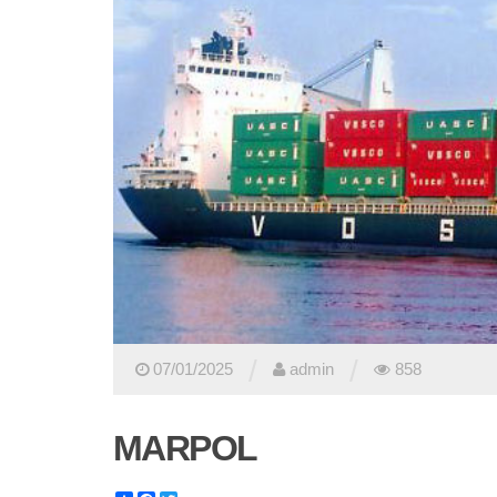
/
/
07/01/2025
admin
858
MARPOL