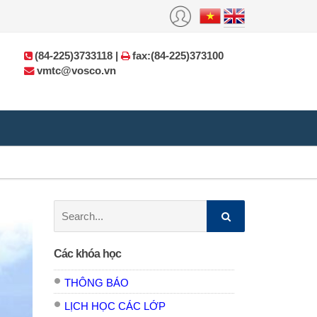
(84-225)3733118 |
fax:(84-225)373100
vmtc@vosco.vn
Search:
Các khóa học
THÔNG BÁO
LỊCH HỌC CÁC LỚP