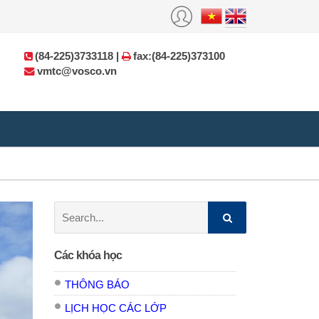
(84-225)3733118 |
fax:(84-225)373100
vmtc@vosco.vn
Search:
Các khóa học
THÔNG BÁO
LỊCH HỌC CÁC LỚP