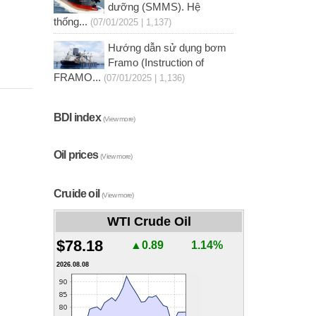
dưỡng (SMMS). Hệ
thống...
(07/01/2025 | 1,137)
Hướng dẫn sử dụng bơm
Framo (Instruction of
FRAMO...
(07/01/2025 | 1,136)
BDI index
(View more)
Oil prices
(View more)
Cruide oil
(View more)
WTI Crude Oil
$78.18
▲0.89
1.14%
2026.08.08