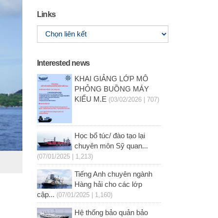
Links
Interested news
KHAI GIẢNG LỚP MÔ
PHỎNG BUỒNG MÁY
KIỂU M.E
(03/02/2026 | 707)
Học bổ túc/ đào tạo lại
chuyên môn Sỹ quan...
(07/01/2025 | 1,213)
Tiếng Anh chuyên ngành
Hàng hải cho các lớp
cập...
(07/01/2025 | 1,160)
Hệ thống bảo quản bảo