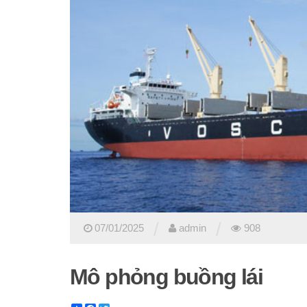
/
/
07/01/2025
admin
908
Mô phỏng buồng lái