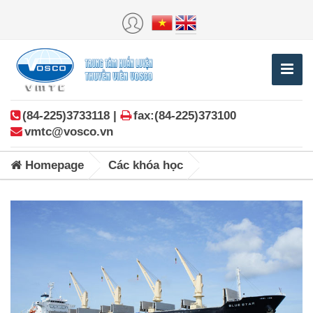
(84-225)3733118 |
fax:(84-225)373100
vmtc@vosco.vn
Homepage
Các khóa học