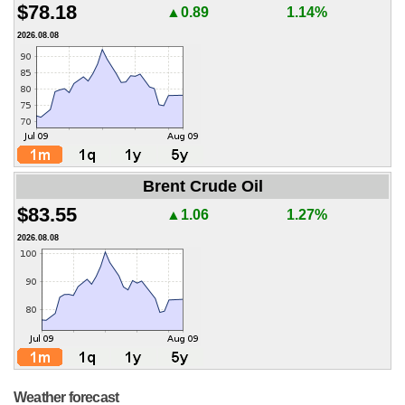
$78.18
▲0.89
1.14%
2026.08.08
Brent Crude Oil
$83.55
▲1.06
1.27%
2026.08.08
Weather forecast