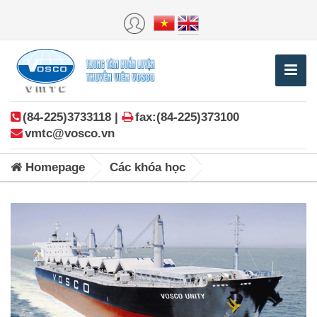
(84-225)3733118 |
fax:(84-225)373100
vmtc@vosco.vn
Homepage
Các khóa học