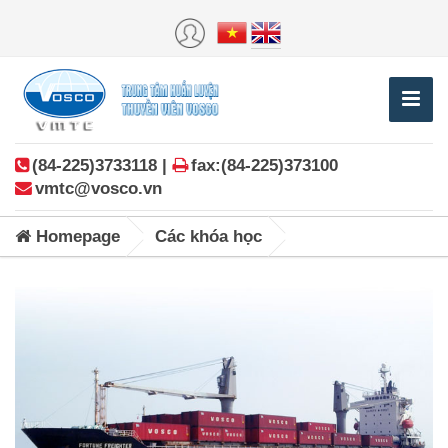
(84-225)3733118 |
fax:(84-225)373100
vmtc@vosco.vn
Homepage
Các khóa học