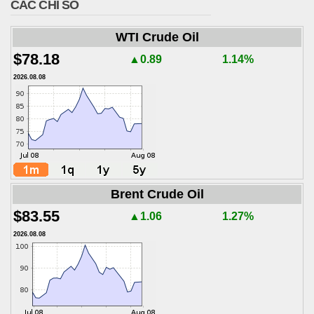
CÁC CHỈ SỐ
WTI Crude Oil
$78.18
▲0.89
1.14%
2026.08.08
Brent Crude Oil
$83.55
▲1.06
1.27%
2026.08.08