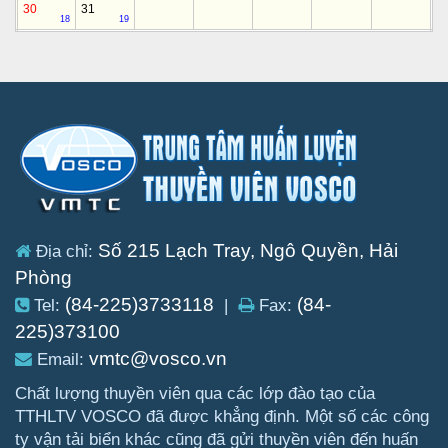
30
31
18
19
Số 215 Lạch Tray, Ngô Quyền, Hải
Địa chỉ:
Phòng
(84-225)3733118
(84-
Tel:
|
Fax:
225)373100
vmtc@vosco.vn
Email:
Chất lượng thuyền viên qua các lớp đào tạo của
TTHLTV VOSCO đã được khẳng định. Một số các công
ty vận tải biển khác cũng đã gửi thuyền viên đến huấn